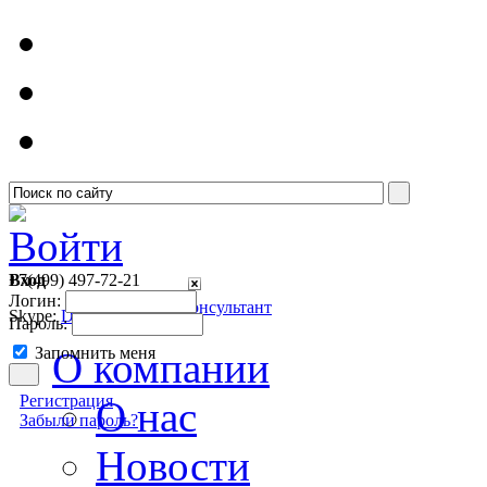
Войти
Вход
+7(499)
497-72-21
Логин:
Онлайн консультант
Skype:
Detsoft1
Пароль:
Запомнить меня
О компании
Регистрация
О нас
Забыли пароль?
Новости