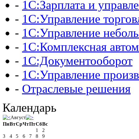
-
1С:Зарплата и управл
-
1С:Управление торгов
-
1С:Управление небол
-
1С:Комплексная автом
-
1С:Документооборот
-
1С:Управление произ
-
Отраслевые решения
Календарь
Август
Пн
Вт
Ср
Чт
Пт
Сб
Вс
1
2
3
4
5
6
7
8
9