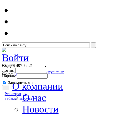
Войти
Вход
+7(499)
497-72-21
Логин:
Онлайн консультант
Skype:
Detsoft1
Пароль:
Запомнить меня
О компании
Регистрация
О нас
Забыли пароль?
Новости