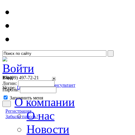
Войти
Вход
+7(499)
497-72-21
Логин:
Онлайн консультант
Skype:
Detsoft1
Пароль:
Запомнить меня
О компании
Регистрация
О нас
Забыли пароль?
Новости