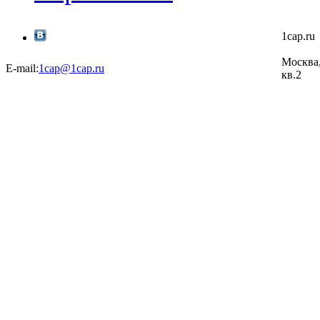
1cap.r
Москва,
E-mail:
1cap@1cap.ru
кв.2