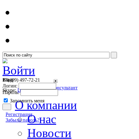
Войти
Вход
+7(499)
497-72-21
Логин:
Онлайн консультант
Skype:
Detsoft1
Пароль:
Запомнить меня
О компании
Регистрация
О нас
Забыли пароль?
Новости