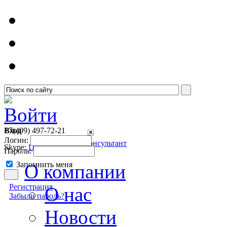
Войти
Вход
+7(499)
497-72-21
Логин:
Онлайн консультант
Skype:
Detsoft1
Пароль:
Запомнить меня
О компании
Регистрация
О нас
Забыли пароль?
Новости